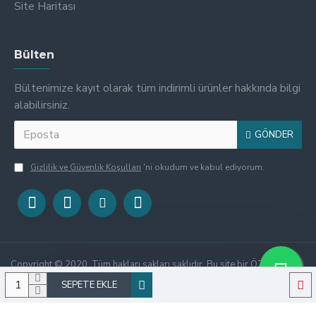
Site Haritası
Bülten
Bültenimize kayıt olarak tüm indirimli ürünler hakkında bilgi
alabilirsiniz.
GÖNDER
Gizlilik ve Güvenlik Koşulları
'ni okudum ve kabul ediyorum.
Copyright © 2020, Tüm hakları sakları saklıdır. Bu site bir ÖZBAĞ
markasıdır.
SEPETE EKLE