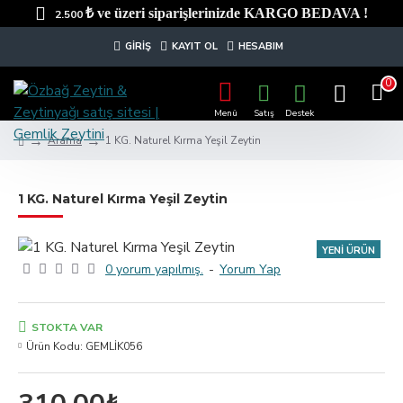
₺ ve üzeri siparişlerinizde KARGO BEDAVA !
2.500
GIRIŞ
KAYIT OL
HESABIM
0
Arama
1 KG. Naturel Kırma Yeşil Zeytin
1 KG. Naturel Kırma Yeşil Zeytin
YENİ ÜRÜN
0 yorum yapılmış.
-
Yorum Yap
ÇOK SATILANLAR
STOKTA VAR
Ürün Kodu:
GEMLİK056